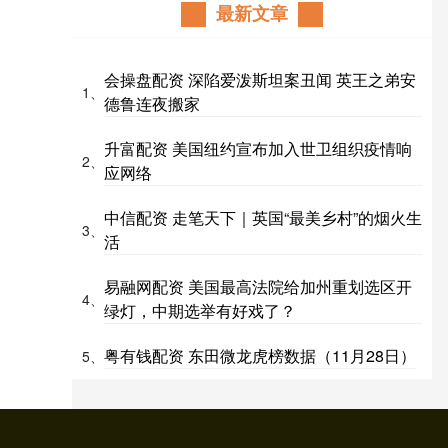
最新文章
会操盘配资 深陷爱泼斯坦案丑闻 英王之弟安
1、
德鲁连夜搬家
升富配资 美国纽约宣布加入世卫组织疫情响
2、
应网络
中信配资 走笔天下｜英国“最美乡村”的烟火生
3、
活
易融网配资 美国最高法院给加州重划选区开
4、
绿灯，中期选举有好戏了？
粤有钱配资 东田微龙虎榜数据（11月28日）
5、