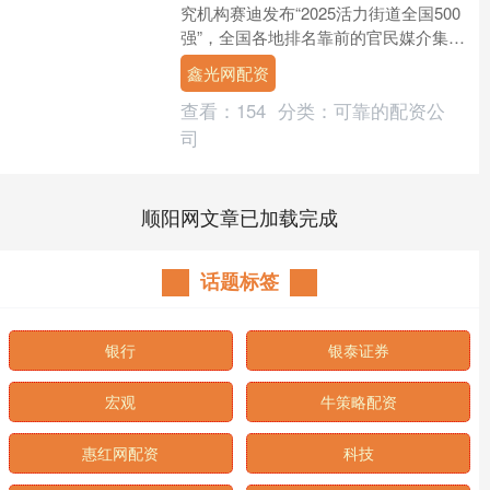
究机构赛迪发布“2025活力街道全国500
强”，全国各地排名靠前的官民媒介集中
进行了一波宣传。 广州共上榜47个街
鑫光网配资
道，占广州....
查看：
154
分类：
可靠的配资公
司
顺阳网文章已加载完成
话题标签
银行
银泰证券
宏观
牛策略配资
惠红网配资
科技