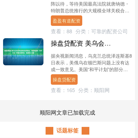
阵以待，等待美国最高法院就唐纳德・
特朗普总统推行的大规模全球关税合法
性作出裁决。一旦特朗普败诉，进口商
盈盈有道配资
或将发起一场规模高达 1....
查看：
88
分类：
可靠的配资公司
操盘贷配资 美乌会谈后特朗普或考虑退出，泽连斯基称“和平计划”即将完成修改，强调领土完整
据央视新闻消息，乌克兰总统泽连斯基8
日表示，美俄乌在顿巴斯问题上没有达
成一致意见。美国“和平计划”的部分内
容需要就一系列“敏感问题”进行进一步
操盘贷配资
讨论，包括乌克兰领....
查看：
165
分类：
顺阳网
顺阳网文章已加载完成
话题标签