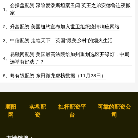
会操盘配资 深陷爱泼斯坦案丑闻 英王之弟安德鲁连夜搬
1、
家
升富配资 美国纽约宣布加入世卫组织疫情响应网络
2、
中信配资 走笔天下｜英国“最美乡村”的烟火生活
3、
易融网配资 美国最高法院给加州重划选区开绿灯，中期
4、
选举有好戏了？
粤有钱配资 东田微龙虎榜数据（11月28日）
5、
顺阳
实盘配
杠杆配资平
可靠的配资公
网
资
台
司