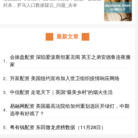
封杀，罗马人口数据疑云_问题_吉本
最新文章
会操盘配资 深陷爱泼斯坦案丑闻 英王之弟安德鲁连夜搬
1、
家
升富配资 美国纽约宣布加入世卫组织疫情响应网络
2、
中信配资 走笔天下｜英国“最美乡村”的烟火生活
3、
易融网配资 美国最高法院给加州重划选区开绿灯，中期
4、
选举有好戏了？
粤有钱配资 东田微龙虎榜数据（11月28日）
5、