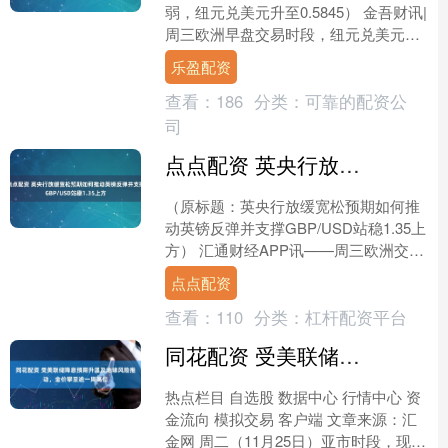
弱，纽元兑美元升至0.5845） 金吾财讯|
周三欧洲早盘交易时段，纽元兑美元汇
率延续涨势至0.5845附近。市场对美联
乐盈配资
储进一步....
查看：
186
分类：
可靠的配资公
司
点点配资 英央行放缓宽松预期如何推动英镑反弹并支撑GBP/USD站稳1.35上方
（原标题：英央行放缓宽松预期如何推
动英镑反弹并支撑GBP/USD站稳1.35上
方） 汇通财经APP讯——周三欧洲交易
时段初期，英镑兑美元（GBP/USD）维
点点配资
持在....
查看：
110
分类：
杠杆配资平台
同花配资 受美联储降息预期升温及地缘风险推动，金价攀至逾一周高位
热点栏目 自选股 数据中心 行情中心 资
金流向 模拟交易 客户端 文章来源：汇
金网 周二（11月25日）亚市时段，现货