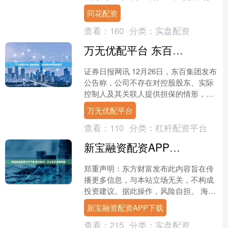
黄金一度触及一周半新高，达4155.70
同花配资
美....
查看：
160
分类：
实盘配资
万无优配平台 东百集团：无逾期对外担保情况
证券日报网讯 12月26日，东百集团发布
公告称，公司不存在对控股股东、实际
控制人及其关联人提供担保的情形，亦
无逾期对外担保情况。 （文章来源：证
万无优配平台
券日报） 海量资....
查看：
110
分类：
杠杆配资平台
新宝融资配资APP下载 精达股份：本公司无逾期担保
郑重声明：东方财富发布此内容旨在传
播更多信息，与本站立场无关，不构成
投资建议。据此操作，风险自担。 海量
资讯、精准解读，尽在新浪财经APP....
新宝融资配资APP下载
查看：
215
分类：
实盘配资