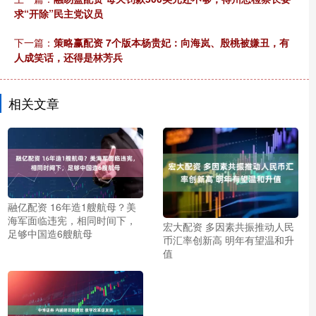
求“开除”民主党议员
下一篇：
策略赢配资 7个版本杨贵妃：向海岚、殷桃被嫌丑，有
人成笑话，还得是林芳兵
相关文章
融亿配资 16年造1艘航母？美
海军面临违宪，相同时间下，
宏大配资 多因素共振推动人民
足够中国造6艘航母
币汇率创新高 明年有望温和升
值