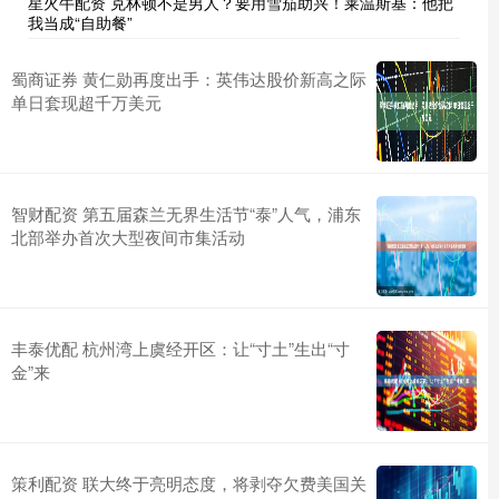
星火牛配资 克林顿不是男人？要用雪茄助兴！莱温斯基：他把
我当成“自助餐”
蜀商证券 黄仁勋再度出手：英伟达股价新高之际
单日套现超千万美元
智财配资 第五届森兰无界生活节“泰”人气，浦东
北部举办首次大型夜间市集活动
丰泰优配 杭州湾上虞经开区：让“寸土”生出“寸
金”来
策利配资 联大终于亮明态度，将剥夺欠费美国关