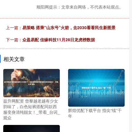
顺阳网提示：文章来自网络，不代表本站观点。
上一篇：
易策略 搭乘“山东号”火箭，去2030看看民生新图景
下一篇：
众盈易配 佳缘科技11月28日龙虎榜数据
相关文章
益升网配资 曾黎越老越有少女
韵味了，白色短裤搭配同款西
辉煌优配下载平台 指尖“续”千
服变身清纯靓女！_带着_台词_
年
观众