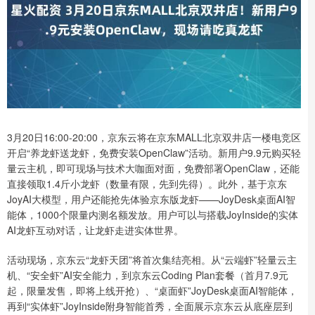
3月20日16:00-20:00，京东云将在京东MALL北京双井店一楼电竞区
开启“养龙虾送龙虾，免费安装OpenClaw”活动。新用户9.9元购买轻
量云主机，即可现场与技术大咖面对面，免费部署OpenClaw，还能
直接领取1.4斤小龙虾（数量有限，先到先得）。此外，基于京东
JoyAI大模型，用户还能抢先体验京东版龙虾——JoyDesk桌面AI智
能体，1000个限量内测名额发放。用户可以与搭载JoyInside的实体
AI龙虾互动对话，让龙虾走进实体世界。
活动现场，京东云“龙虾天团”将首次集结亮相。从“云端虾”轻量云主
机、“安全虾”AI安全能力，到京东云Coding Plan套餐（首月7.9元
起，限量发售，即将上线开抢）、“桌面虾”JoyDesk桌面AI智能体，
再到“实体虾”JoyInside附身智能首秀，全面展示京东云从底座层到