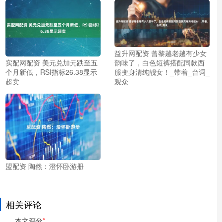
益升网配资 曾黎越老越有少女
韵味了，白色短裤搭配同款西
实配网配资 美元兑加元跌至五
服变身清纯靓女！_带着_台词_
个月新低，RSI指标26.38显示
观众
超卖
盟配资 陶然：澄怀卧游册
相关评论
本文评分
*