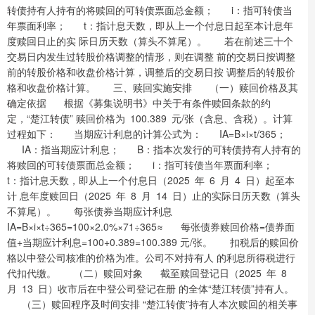
转债持有人持有的将赎回的可转债票面总金额； i：指可转债当
年票面利率； t：指计息天数，即从上一个付息日起至本计息年
度赎回日止的实 际日历天数（算头不算尾）。 若在前述三十个
交易日内发生过转股价格调整的情形，则在调整 前的交易日按调整
前的转股价格和收盘价格计算，调整后的交易日按 调整后的转股价
格和收盘价格计算。 三、赎回实施安排 （一）赎回价格及其
确定依据 根据《募集说明书》中关于有条件赎回条款的约
定，“楚江转债” 赎回价格为 100.389 元/张（含息、含税）。计算
过程如下： 当期应计利息的计算公式为： IA=B×i×t/365；
IA：指当期应计利息； B：指本次发行的可转债持有人持有的
将赎回的可转债票面总金额； i：指可转债当年票面利率；
t：指计息天数，即从上一个付息日（2025 年 6 月 4 日）起至本
计 息年度赎回日（2025 年 8 月 14 日）止的实际日历天数（算头
不算尾）。 每张债券当期应计利息
IA=B×i×t÷365=100×2.0%×71÷365≈ 每张债券赎回价格=债券面
值+当期应计利息=100+0.389=100.389 元/张。 扣税后的赎回价
格以中登公司核准的价格为准。公司不对持有人 的利息所得税进行
代扣代缴。 （二）赎回对象 截至赎回登记日（2025 年 8
月 13 日）收市后在中登公司登记在册 的全体“楚江转债”持有人。
（三）赎回程序及时间安排 “楚江转债”持有人本次赎回的相关事