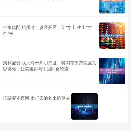
丰泰优配 杭州湾上虞经开区：让“寸土”生出“寸
金”来
策利配资 联大终于亮明态度，将剥夺欠费美国关
键资格，让美难再与中国同台论道
亿融配资官网 太行天池冬来韵更浓