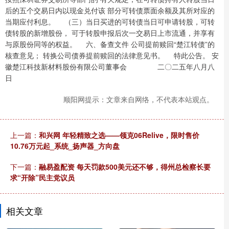
后的五个交易日内以现金兑付该 部分可转债票面余额及其所对应的
当期应付利息。 （三）当日买进的可转债当日可申请转股，可转
债转股的新增股份， 可于转股申报后次一交易日上市流通，并享有
与原股份同等的权益。 六、备查文件 公司提前赎回“楚江转债”的
核查意见； 转换公司债券提前赎回的法律意见书。 特此公告。 安
徽楚江科技新材料股份有限公司董事会 二〇二五年八月八
日
顺阳网提示：文章来自网络，不代表本站观点。
上一篇：
和兴网 年轻精致之选——领克06Relive，限时售价
10.76万元起_系统_扬声器_方向盘
下一篇：
融易盈配资 每天罚款500美元还不够，得州总检察长要
求“开除”民主党议员
相关文章