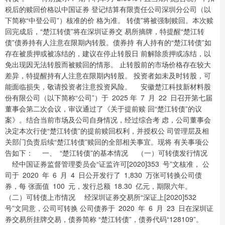
税后的赎回价格以中国证券 登记结算有限责任公司深圳分公司（以
下简称“中登公司”）核准的价 格为准。 转债”将被强制赎回。本次赎
回完成后，“楚江转债”将在深圳证券交 易所摘牌，特提醒“楚江转
债”债券持有人注意在限期内转股。债券持 有人持有的“楚江转债”如
存在被质押或被冻结的，建议在停止转股日 前解除质押或冻结，以
免出现因无法转股而被赎回的情形。 止转股前的市场价格存在较大
差异，特提醒持有人注意在限期内转股。 投资者如未及时转股，可
能面临损失，敬请投资者注意投资风险。 安徽楚江科技新材料股
份有限公司（以下简称“公司”）于 2025 年 7 月 22 日召开第七届
董事会第二次会议，审议通过了《关于提前赎 回“楚江转债”的议
案》。结合当前市场及公司自身情况，经过综合考 虑，公司董事会
决定本次行使“楚江转债”的提前赎回权利，并授权公 司管理层及相
关部门负责后续“楚江转债”赎回的全部相关事宜。现将 有关事项公
告如下： 一、 “楚江转债”的基本情况 （一）可转债发行情况
经中国证券监督管理委员会“证监许可[2020]353 号”文核准， 公
司于 2020 年 6 月 4 日公开发行了 1,830 万张可转换公司债
券，每 张面值 100 元，发行总额 18.30 亿元，期限六年。
（二）可转债上市情况 经深圳证券交易所“深证上[2020]532
号”文同意，公司可转换 公司债券于 2020 年 6 月 23 日在深圳证
券交易所挂牌交易，债券简称 “楚江转债”，债券代码“128109”。