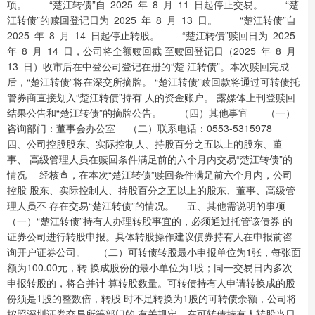
项。 “楚江转债”自 2025 年 8 月 11 日起停止交易。 “楚
江转债”的赎回登记日为 2025 年 8 月 13 日。 “楚江转债”自
2025 年 8 月 14 日起停止转股。 “楚江转债”赎回日为 2025
年 8 月 14 日，公司将全额赎回截 至赎回登记日（2025 年 8 月
13 日）收市后在中登公司登记在册的“楚 江转债”。本次赎回完成
后，“楚江转债”将在深交所摘牌。 “楚江转债”赎回款将通过可转债托
管券商直接划入“楚江转债”持有 人的资金账户。 露媒体上刊登赎回
结果公告和“楚江转债”的摘牌公告。 （四）其他事宜 （一）
咨询部门：董事会办公室 （二）联系电话：0553-5315978
四、公司控股股东、实际控制人、持股百分之五以上的股东、董
事、 高级管理人员在赎回条件满足前的六个月内交易“楚江转债”的
情况 经核查，在本次“楚江转债”赎回条件满足前六个月内，公司
控股 股东、实际控制人、持股百分之五以上的股东、董事、高级管
理人员不 存在交易“楚江转债”的情况。 五、其他需说明的事项
（一）“楚江转债”持有人办理转股事宜的，必须通过托管该债券 的
证券公司进行转股申报。具体转股操作建议债券持有人在申报前咨
询开户证券公司。 （二）可转债转股最小申报单位为1张，每张面
额为100.00元，转 换成股份的最小单位为1股；同一交易日内多次
申报转股的，将合并计 算转股数量。可转债持有人申请转换成的股
份须是1股的整数倍，转股 时不足转换为1股的可转债余额，公司将
按照深圳证券交易所等部门的 有关规定，在可转债持有人转股当日