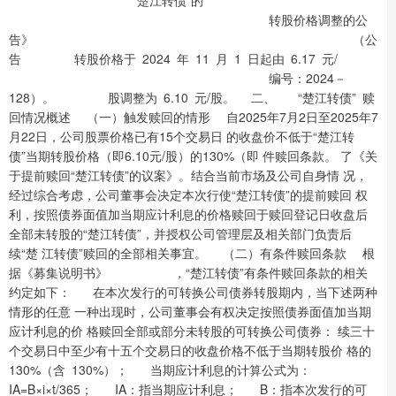
转股价格调整的公
告》 （公
告 转股价格于 2024 年 11 月 1 日起由 6.17 元/
编号：2024－
128）。 股调整为 6.10 元/股。 二、 “楚江转债” 赎
回情况概述 （一）触发赎回的情形 自2025年7月2日至2025年7
月22日，公司股票价格已有15个交易日 的收盘价不低于“楚江转
债”当期转股价格（即6.10元/股）的130%（即 件赎回条款。 了《关
于提前赎回“楚江转债”的议案》。结合当前市场及公司自身情 况，
经过综合考虑，公司董事会决定本次行使“楚江转债”的提前赎回 权
利，按照债券面值加当期应计利息的价格赎回于赎回登记日收盘后
全部未转股的“楚江转债”，并授权公司管理层及相关部门负责后
续“楚 江转债”赎回的全部相关事宜。 （二）有条件赎回条款 根
据《募集说明书》 ，“楚江转债”有条件赎回条款的相关
约定如下： 在本次发行的可转换公司债券转股期内，当下述两种
情形的任意 一种出现时，公司董事会有权决定按照债券面值加当期
应计利息的价 格赎回全部或部分未转股的可转换公司债券： 续三十
个交易日中至少有十五个交易日的收盘价格不低于当期转股价 格的
130%（含 130%）； 当期应计利息的计算公式为：
IA=B×i×t/365； IA：指当期应计利息； B：指本次发行的可